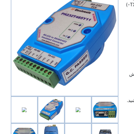
می‌باشد که سیگنال‌های RXD و TXD استاندارد RS232 را به سیگنال‌های تفاضلی (Data+,Data-) استاندارد RS485 و (TX+,TX-RX+,RX-)
یش