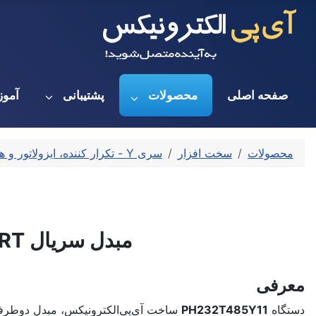
صفحه اصلی
محصولات
پشتیبانی
آمو
محصولات
سخت افزار
سری Y - تکرار کننده، ایزولاتور و هاب
مبدل سریال RS232/TTL USART به RS485/RS422 ایزوله صنعتی
معرفی
دستگاه
PH232T485Y11