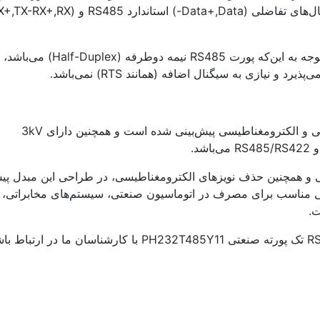
این دستگاه، با بادریت از 300bps تا 23400bps کار می‌کند، و با توجه به این‌که پورت RS485 نیمه دوطرفه (Half-Duplex) می‌باشد،
نیازی به سیگنال اضافه (همانند RTS) نمی‌باشد.
در طراحی این مبدل، محافظت در برابر صاعقه، شوک‌های الکتریکی و الکترومغناطیسی پیش‌بینی شده است و همچنین دارای 3kV
ی و همچنین حذف نویزهای الکترومغناطیسی، در طراحی این مبدل پ
بی مناسب برای مصرف در اتوماسیون صنعتی، سیستم‌های مخابراتی،