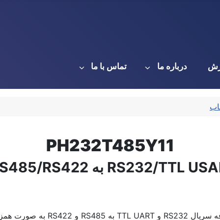
زش
درباره ما
تماس با ما
PH232T485Y11
ساخت آی‌پی‌الکترونیکس، مبدل دوطرفه سریال RS232 و TTL UART به RS485 و 2