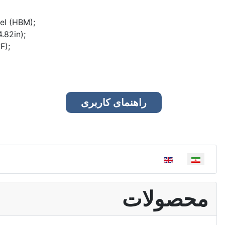
el (HBM);
.82in);
F);
راهنمای کاربری
زبان خود را انتخاب کنید
محصولات