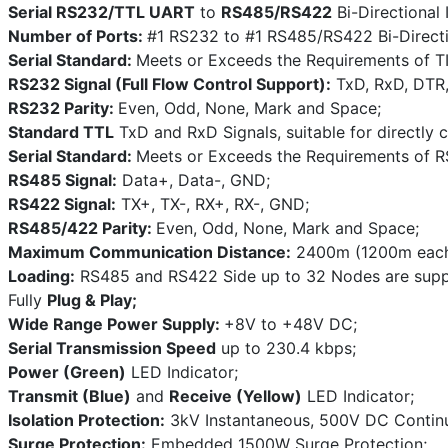
Serial RS232/TTL UART
to
RS485/RS422
Bi-Directional 
Number of Ports:
#1 RS232 to #1 RS485/RS422 Bi-Directi
Serial Standard:
Meets or Exceeds the Requirements of T
RS232 Signal (Full Flow Control Support):
TxD, RxD, DTR,
RS232 Parity:
Even, Odd, None, Mark and Space;
Standard TTL
TxD and RxD Signals, suitable for directly 
Serial Standard:
Meets or Exceeds the Requirements of 
RS485 Signal:
Data+, Data-, GND;
RS422 Signal:
TX+, TX-, RX+, RX-, GND;
RS485/422 Parity:
Even, Odd, None, Mark and Space;
Maximum Communication Distance:
2400m (1200m each 
Loading:
RS485 and RS422 Side up to 32 Nodes are supp
Fully
Plug & Play;
Wide Range Power Supply:
+8V to +48V DC;
Serial Transmission Speed
up to 230.4 kbps;
Power (Green)
LED Indicator;
Transmit (Blue)
and
Receive (Yellow)
LED Indicator;
Isolation Protection:
3kV Instantaneous, 500V DC Contin
Surge Protection:
Embedded 1500W Surge Protection;