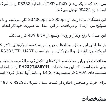
استاندارد RS422 تبدیل می‌کند.
سوئیچ بین ارسال و دریافت، در این مبدل به صورت خودکار انجام می‌پذیرد و 
این مبدل با رنج ولتاژ ورودی وسیع از 8V تا 48V کار می‌کند.
ایزولاسیون اپتیکال و الکتریکال بین دو سمت RS232/TTL UART و RS485/RS422 می‌باشد.
محافظت در برابر صاعقه و شوک‌های الکتریکی و الکترومغناطیس
بینی شده است. که این مشخصات،
PH232T485Y11
را به انتخا
سیستم‌های SCADA، سیستم‌های DCS و مانند آنها تبدیل کرده است.
برای خرید و همچنین اطلاع از قیمت مبدل سریال RS232 به RS485 تک پورته صنعتی PH232T485Y11 با کارشناسان ما در ارتباط باشید.
مشخصات