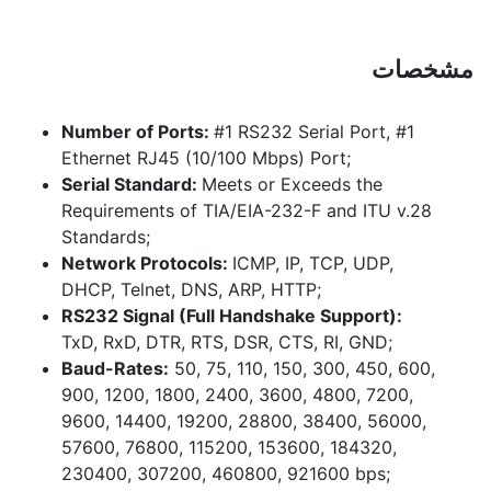
مشخصات
Number of Ports:
#1 RS232 Serial Port, #1
Ethernet RJ45 (10/100 Mbps) Port;
Serial Standard:
Meets or Exceeds the
Requirements of TIA/EIA-232-F and ITU v.28
Standards;
Network Protocols:
ICMP, IP, TCP, UDP,
DHCP, Telnet, DNS, ARP, HTTP;
RS232 Signal (Full Handshake Support):
TxD, RxD, DTR, RTS, DSR, CTS, RI, GND;
Baud-Rates:
50, 75, 110, 150, 300, 450, 600,
900, 1200, 1800, 2400, 3600, 4800, 7200,
9600, 14400, 19200, 28800, 38400, 56000,
57600, 76800, 115200, 153600, 184320,
230400, 307200, 460800, 921600 bps;