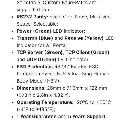
Selectable. Custom Baud-Rates are
supported too;
RS232 Parity:
Even, Odd, None, Mark and
Space; Selectable;
Power (Green)
LED Indicator;
Transmit (Blue)
and
Receive (Yellow)
LED
Indicator for All Ports;
TCP Server (Green), TCP Client (Green)
and
UDP (Green)
LED Indicator;
ESD Protection:
RS232 Bus-Pin ESD
Protection Exceeds ±15 kV Using Human-
Body Model (HBM);
Dimensions:
26mm x 71.6mm x 122 mm
(1.03in x 2.8in x 4.82in).
Operating Temperature:
-20°C to +85°C
(-4°F to +185°F);
1 Year Guarantee
and
5 Years Support.