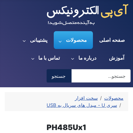
صفحه اصلی
محصولات
پشتیبانی
آموزش
درباره ما
تماس با ما
جستجو
جستجو
Type 2 or more characters for results.
محصولات
سخت افزار
سری U - مبدل های سریال به USB
PH485Ux1