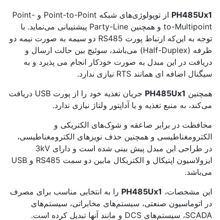
PH485Ux1
از توپولوژی‌های شبکه Point-to-Point و Point-
to-Multipoint و همچنین Party-Line پیشتیبانی می‌نماید. با
توجه به این‌که ارتباط پورت RS485 دو سیمه به صورت نیمه دو
طرفه (Half-Duplex) می‌باشد، سوئیچ بین حالت ارسال و
دریافت در این مبدل به صورت خودکار انجام می پذیرد و به
سیگنال اضافه ای همانند RTS نیازی ندارد.
همچنین
PH485Ux1
جریان تغذیه خود را از پورت USB دریافت
می‌کند، به منبع تغذیه و یا آداپتور ولتاژ نیازی ندارد.
محافظت در برابر صاعقه و شوک‌های الکتریکی و
الکترومغناطیسی و همچنین حذف نویزهای الکترومغناطیسی،
در طراحی این مبدل پیش بینی شده است و دارای 3kV
ایزولاسیون اپتیکال و الکتریکال مابین دو سمت RS485 و USB
می‌باشد.
این مشخصات،
PH485Ux1
را به انتخابی مناسب برای مصرف
در اتوماسیون صنعتی، سیستم‌های مخابراتی، سیستم‌های
SCADA، سیستم‌های DCS و مانند آنها تبدیل کرده است.