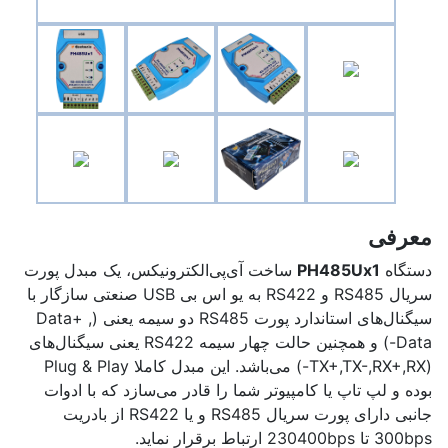
معرفی
دستگاه
PH485Ux1
ساخت آی‌پی‌الکترونیکس، یک مبدل پورت
سریال RS485 و RS422 به یو اس بی USB صنعتی سازگار با
سیگنال‌های استاندارد پورت RS485 دو سیمه یعنی (Data+ ,
Data-) و همچنین حالت چهار سیمه RS422 یعنی سیگنال‌های
(TX+,TX-,RX+,RX-) می‌باشد. این مبدل کاملا Plug & Play
بوده و لپ تاپ یا کامپیوتر شما را قادر می‌سازد که با ادوات
جانبی دارای پورت سریال RS485 و یا RS422 از بادریت
300bps تا 230400bps ارتباط برقرار نماید.